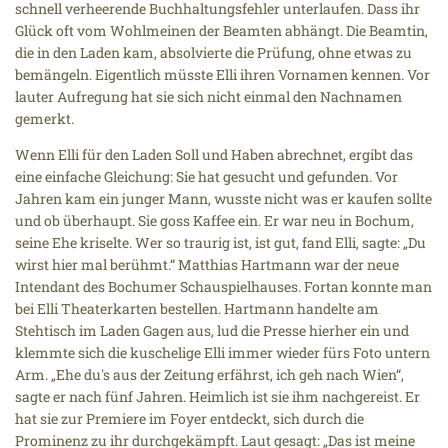
schnell verheerende Buchhaltungsfehler unterlaufen. Dass ihr
Glück oft vom Wohlmeinen der Beamten abhängt. Die Beamtin,
die in den Laden kam, absolvierte die Prüfung, ohne etwas zu
bemängeln. Eigentlich müsste Elli ihren Vornamen kennen. Vor
lauter Aufregung hat sie sich nicht einmal den Nachnamen
gemerkt.
Wenn Elli für den Laden Soll und Haben abrechnet, ergibt das
eine einfache Gleichung: Sie hat gesucht und gefunden. Vor
Jahren kam ein junger Mann, wusste nicht was er kaufen sollte
und ob überhaupt. Sie goss Kaffee ein. Er war neu in Bochum,
seine Ehe kriselte. Wer so traurig ist, ist gut, fand Elli, sagte: „Du
wirst hier mal berühmt.“ Matthias Hartmann war der neue
Intendant des Bochumer Schauspielhauses. Fortan konnte man
bei Elli Theaterkarten bestellen. Hartmann handelte am
Stehtisch im Laden Gagen aus, lud die Presse hierher ein und
klemmte sich die kuschelige Elli immer wieder fürs Foto untern
Arm. „Ehe du's aus der Zeitung erfährst, ich geh nach Wien“,
sagte er nach fünf Jahren. Heimlich ist sie ihm nachgereist. Er
hat sie zur Premiere im Foyer entdeckt, sich durch die
Prominenz zu ihr durchgekämpft. Laut gesagt: „Das ist meine