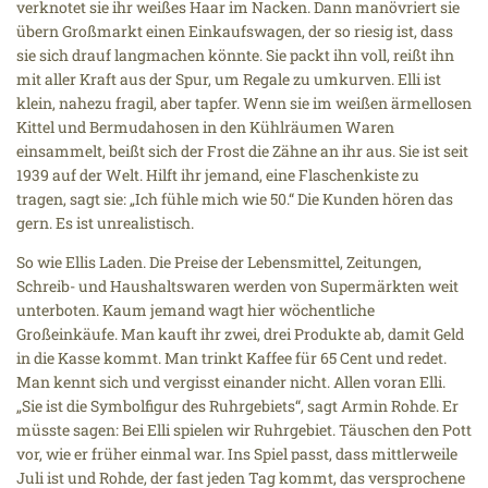
verknotet sie ihr weißes Haar im Nacken. Dann manövriert sie
übern Großmarkt einen Einkaufswagen, der so riesig ist, dass
sie sich drauf langmachen könnte. Sie packt ihn voll, reißt ihn
mit aller Kraft aus der Spur, um Regale zu umkurven. Elli ist
klein, nahezu fragil, aber tapfer. Wenn sie im weißen ärmellosen
Kittel und Bermudahosen in den Kühlräumen Waren
einsammelt, beißt sich der Frost die Zähne an ihr aus. Sie ist seit
1939 auf der Welt. Hilft ihr jemand, eine Flaschenkiste zu
tragen, sagt sie: „Ich fühle mich wie 50.“ Die Kunden hören das
gern. Es ist unrealistisch.
So wie Ellis Laden. Die Preise der Lebensmittel, Zeitungen,
Schreib- und Haushaltswaren werden von Supermärkten weit
unterboten. Kaum jemand wagt hier wöchentliche
Großeinkäufe. Man kauft ihr zwei, drei Produkte ab, damit Geld
in die Kasse kommt. Man trinkt Kaffee für 65 Cent und redet.
Man kennt sich und vergisst einander nicht. Allen voran Elli.
„Sie ist die Symbolfigur des Ruhrgebiets“, sagt Armin Rohde. Er
müsste sagen: Bei Elli spielen wir Ruhrgebiet. Täuschen den Pott
vor, wie er früher einmal war. Ins Spiel passt, dass mittlerweile
Juli ist und Rohde, der fast jeden Tag kommt, das versprochene