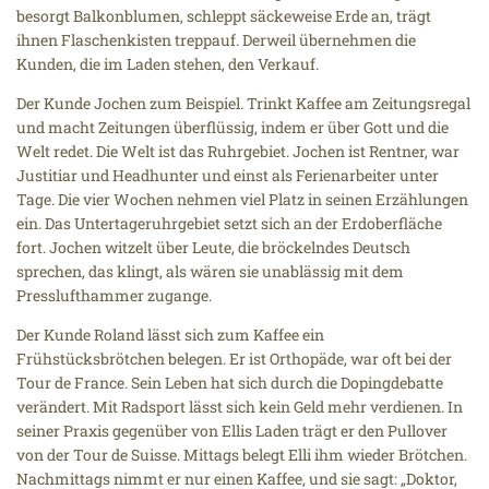
besorgt Balkonblumen, schleppt säckeweise Erde an, trägt
ihnen Flaschenkisten treppauf. Derweil übernehmen die
Kunden, die im Laden stehen, den Verkauf.
Der Kunde Jochen zum Beispiel. Trinkt Kaffee am Zeitungsregal
und macht Zeitungen überflüssig, indem er über Gott und die
Welt redet. Die Welt ist das Ruhrgebiet. Jochen ist Rentner, war
Justitiar und Headhunter und einst als Ferienarbeiter unter
Tage. Die vier Wochen nehmen viel Platz in seinen Erzählungen
ein. Das Untertageruhrgebiet setzt sich an der Erdoberfläche
fort. Jochen witzelt über Leute, die bröckelndes Deutsch
sprechen, das klingt, als wären sie unablässig mit dem
Presslufthammer zugange.
Der Kunde Roland lässt sich zum Kaffee ein
Frühstücksbrötchen belegen. Er ist Orthopäde, war oft bei der
Tour de France. Sein Leben hat sich durch die Dopingdebatte
verändert. Mit Radsport lässt sich kein Geld mehr verdienen. In
seiner Praxis gegenüber von Ellis Laden trägt er den Pullover
von der Tour de Suisse. Mittags belegt Elli ihm wieder Brötchen.
Nachmittags nimmt er nur einen Kaffee, und sie sagt: „Doktor,