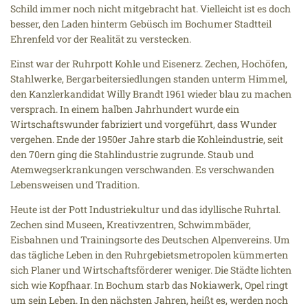
Schild immer noch nicht mitgebracht hat. Vielleicht ist es doch
besser, den Laden hinterm Gebüsch im Bochumer Stadtteil
Ehrenfeld vor der Realität zu verstecken.
Einst war der Ruhrpott Kohle und Eisenerz. Zechen, Hochöfen,
Stahlwerke, Bergarbeitersiedlungen standen unterm Himmel,
den Kanzlerkandidat Willy Brandt 1961 wieder blau zu machen
versprach. In einem halben Jahrhundert wurde ein
Wirtschaftswunder fabriziert und vorgeführt, dass Wunder
vergehen. Ende der 1950er Jahre starb die Kohleindustrie, seit
den 70ern ging die Stahlindustrie zugrunde. Staub und
Atemwegserkrankungen verschwanden. Es verschwanden
Lebensweisen und Tradition.
Heute ist der Pott Industriekultur und das idyllische Ruhrtal.
Zechen sind Museen, Kreativzentren, Schwimmbäder,
Eisbahnen und Trainingsorte des Deutschen Alpenvereins. Um
das tägliche Leben in den Ruhrgebietsmetropolen kümmerten
sich Planer und Wirtschaftsförderer weniger. Die Städte lichten
sich wie Kopfhaar. In Bochum starb das Nokiawerk, Opel ringt
um sein Leben. In den nächsten Jahren, heißt es, werden noch