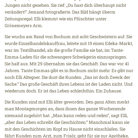
Jungen nicht gesehen. Sie rief: „Du hast dich überhaupt nicht
verändert!“ Jemand fotografierte. Das Bild hängt überm
Zeitungsregal. Elli klemmt wie ein Plüschtier unter
Grönemeyers Arm.
Sie wuchs am Rand von Bochum mit acht Geschwistern auf. Sie
wurde Einzelhandelskauffrau, leitete mit 19 einen Edeka-Markt,
war im Textilhandel, als die große Familie sie bat, im Tante-
Emma-Laden für die schwangere Schwägerin einzuspringen.
Sie half aus. Mit 29 übernahm sie das Geschäft. Das war vor 41
Jahren. Tante Emmas gibt es in Bochum nicht mehr. Es gibt nur
noch Elli Altegoer. Die duzt die Kunden. „Das ist doch Zweck der
Sache.“ Das große Geschäft ihres Lebens ist der Laden nicht. Und
wiederum doch. Er ist das Leben schlechthin. Ein Zuhause.
Die Kunden sind mit Elli älter geworden. Den ganz Alten merkt
man Montagmorgen an, dass ihnen das ganze Wochenende
niemand zugehört hat. „Man kann reden und reden“, sagt Elli,
„aber das Leben schreibt die Geschichten.“ Manchmal kann sie
mit den Geschichten im Kopf zu Hause nicht einschlafen. Sie
fährt Kunden zum Arzt, zum Frisör, geht für sie zur Apotheke,