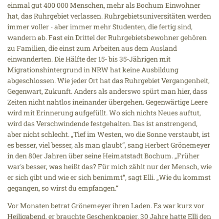
einmal gut 400 000 Menschen, mehr als Bochum Einwohner
hat, das Ruhrgebiet verlassen. Ruhrgebietsuniversitäten werden
immer voller - aber immer mehr Studenten, die fertig sind,
wandern ab. Fast ein Drittel der Ruhrgebietsbewohner gehören
zu Familien, die einst zum Arbeiten aus dem Ausland
einwanderten. Die Hälfte der 15- bis 35-Jährigen mit
Migrationshintergrund in NRW hat keine Ausbildung
abgeschlossen. Wie jeder Ort hat das Ruhrgebiet Vergangenheit,
Gegenwart, Zukunft. Anders als anderswo spürt man hier, dass
Zeiten nicht nahtlos ineinander übergehen. Gegenwärtige Leere
wird mit Erinnerung aufgefüllt. Wo sich nichts Neues auftut,
wird das Verschwindende festgehalten. Das ist anstrengend,
aber nicht schlecht. „Tief im Westen, wo die Sonne verstaubt, ist
es besser, viel besser, als man glaubt“, sang Herbert Grönemeyer
in den 80er Jahren über seine Heimatstadt Bochum. „Früher
war's besser, was heißt das? Für mich zählt nur der Mensch, wie
er sich gibt und wie er sich benimmt“, sagt Elli. „Wie du kommst
gegangen, so wirst du empfangen.“
Vor Monaten betrat Grönemeyer ihren Laden. Es war kurz vor
Heiligabend, er brauchte Geschenkpapier. 30 Jahre hatte Elli den