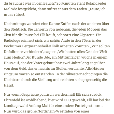
du brauchst was in den Bauch.“ 20 Minuten steht Roland jedes
Mal wie festgeklebt, dann stürzt er aus dem Laden. „Leute, ich
muss rüber!„
Nachmittags wandert eine Kanne Kaffee nach der anderen über
den Stehtisch. Die Lehrerin von nebenan, die jeden Morgen das
Obst für die Pause bei Elli kauft, schnorrt eine Zigarette. Ein
Radiologe erinnert sich, wie schön Ärzte in den 70ern in der
Bochumer Bergmannsheil-Klinik arbeiten konnten. „Wir sollten
Unfallrente verhindern“, sagt er. „Wir hatten alles Geld der Welt
zum Heilen.“ Der Kunde Udo, ein Mittfünfziger, wuchs in einem
Haus auf, das der Vater gebaut hat: zwei Jahre lang, tagsüber,
von dem Geld, das er nachts im Stollen verdiente. Alle Häuser
ringsum waren so entstanden. In der Silvesternacht gingen die
Nachbarn durch die Siedlung und reichten sich gegenseitig die
Hand.
Nur wenn Gespräche politisch werden, hält Elli sich zurück.
Ehrenfeld ist wohlhabend, hier wird CDU gewählt, Elli hat bei der
Landtagswahl Anfang Mai für eine andere Partei gestimmt.
Nun wird das große Nordrhein-Westfalen von einer