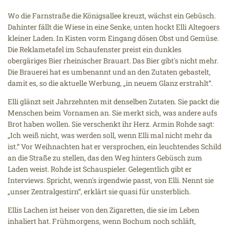
Wo die Farnstraße die Königsallee kreuzt, wächst ein Gebüsch.
Dahinter fällt die Wiese in eine Senke, unten hockt Elli Altegoers
kleiner Laden. In Kisten vorm Eingang dösen Obst und Gemüse.
Die Reklametafel im Schaufenster preist ein dunkles
obergäriges Bier rheinischer Brauart. Das Bier gibt's nicht mehr.
Die Brauerei hat es umbenannt und an den Zutaten gebastelt,
damit es, so die aktuelle Werbung, „in neuem Glanz erstrahlt“.
Elli glänzt seit Jahrzehnten mit denselben Zutaten. Sie packt die
Menschen beim Vornamen an. Sie merkt sich, was andere aufs
Brot haben wollen. Sie verschenkt ihr Herz. Armin Rohde sagt:
„Ich weiß nicht, was werden soll, wenn Elli mal nicht mehr da
ist.“ Vor Weihnachten hat er versprochen, ein leuchtendes Schild
an die Straße zu stellen, das den Weg hinters Gebüsch zum
Laden weist. Rohde ist Schauspieler. Gelegentlich gibt er
Interviews. Spricht, wenn's irgendwie passt, von Elli. Nennt sie
„unser Zentralgestirn“, erklärt sie quasi für unsterblich.
Ellis Lachen ist heiser von den Zigaretten, die sie im Leben
inhaliert hat. Frühmorgens, wenn Bochum noch schläft,