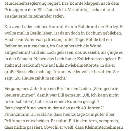
Minderheitsregierung regiert. Das könnte klappen nach dem
Prinzip, von dem Ellis Laden lebt: Vernünftig, bedacht und
ausdauernd miteinander reden.
Kurz vor Ladenschluss kommt Armin Rohde auf der Harley. Er
wollte mal in Berlin leben, ist dann doch in Bochum geblieben.
Auch sein Vater war jahrelang unter Tage. Rohde hat ein
Reihenhaus ausgebaut, im Saunabereich die Wand
aufgestemmt und ein Loch gelassen, das aussieht, als ginge es
in den Schacht. Neben das Loch hat er Kohlebrocken gelegt. Er
steht auf Herkunft wie auf Ellis Zwiebelmettbrote, in die er
große Bissstellen schlägt. Immer wieder will er bezahlen. Sie
sagt: „Zu Hause zahlt man nicht.“
Vergangenes Jahr kam ein Brief in den Laden. „Sehr geehrte
Steuernummer“, damit war Elli gemeint. „Uli, ich kann nicht
mehr schlafen“, hat sie zu einem Kunden gesagt, ?
Betriebsprüfung, warum denn das nach 40 Jahren?“
Finanzmann Uli erklärte, dass heutzutage Computer über
Prüfungen entscheiden. Er nahm Elli in den Arm, versprach,
dass nichts passiert. Obwohl er weiß, dass Kleinunternehmern