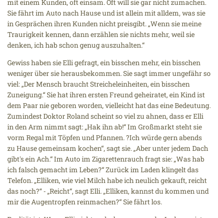
mit einem Kunden, oft einsam. Oft will sie gar nicht zumachen.
Sie fährt im Auto nach Hause und ist allein mit alldem, was sie
in Gesprächen ihren Kunden nicht preisgibt. „Wenn sie meine
Traurigkeit kennen, dann erzählen sie nichts mehr, weil sie
denken, ich hab schon genug auszuhalten.“
Gewiss haben sie Elli gefragt, ein bisschen mehr, ein bisschen
weniger über sie herausbekommen. Sie sagt immer ungefähr so
viel: „Der Mensch braucht Streicheleinheiten, ein bisschen
Zuneigung.“ Sie hat ihren ersten Freund geheiratet, ein Kind ist
dem Paar nie geboren worden, vielleicht hat das eine Bedeutung.
Zumindest Doktor Roland scheint so viel zu ahnen, dass er Elli
in den Arm nimmt sagt: „Hak ihn ab!“ Im Großmarkt steht sie
vorm Regal mit Töpfen und Pfannen. ?Ich würde gern abends
zu Hause gemeinsam kochen“, sagt sie. „Aber unter jedem Dach
gibt's ein Ach.“ Im Auto im Zigarettenrauch fragt sie: „Was hab
ich falsch gemacht im Leben?“ Zurück im Laden klingelt das
Telefon. „Elliken, wie viel Milch habe ich neulich gekauft, reicht
das noch?“ - „Reicht“, sagt Elli. „Elliken, kannst du kommen und
mir die Augentropfen reinmachen?“ Sie fährt los.