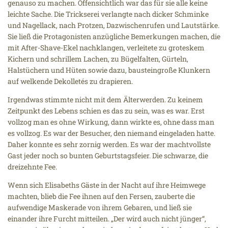
genauso zu machen. Offensichtlich war das für sie alle keine
leichte Sache. Die Trickserei verlangte nach dicker Schminke
und Nagellack, nach Protzen, Dazwischenrufen und Lautstärke.
Sie ließ die Protagonisten anzügliche Bemerkungen machen, die
mit After-Shave-Ekel nachklangen, verleitete zu groteskem
Kichern und schrillem Lachen, zu Bügelfalten, Gürteln,
Halstüchern und Hüten sowie dazu, bausteingroße Klunkern
auf welkende Dekolletés zu drapieren.
Irgendwas stimmte nicht mit dem Älterwerden. Zu keinem
Zeitpunkt des Lebens schien es das zu sein, was es war. Erst
vollzog man es ohne Wirkung, dann wirkte es, ohne dass man
es vollzog. Es war der Besucher, den niemand eingeladen hatte.
Daher konnte es sehr zornig werden. Es war der machtvollste
Gast jeder noch so bunten Geburtstagsfeier. Die schwarze, die
dreizehnte Fee.
Wenn sich Elisabeths Gäste in der Nacht auf ihre Heimwege
machten, blieb die Fee ihnen auf den Fersen, zauberte die
aufwendige Maskerade von ihrem Gebaren, und ließ sie
einander ihre Furcht mitteilen. „Der wird auch nicht jünger“,