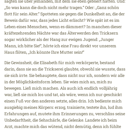
sagten sie über jemanden, mit dem sie eben gefeiert hatten. Und:
„So was kann die doch nicht mehr tragen.“ Oder: „Ganz schön
flott für sein Alter.“ Spotteten sie gegen die Dunkelheit an, die der
Beweis dafür war, dass jedes Licht erlischt? Wie spät ist es im
Leben eines Menschen, wenn es dämmert? In manchen dieser
kräftezehrenden Nächte war das Älterwerden den Tricksern
sogar wirklicher als der Hang zur ewigen Jugend: „Junger
Mann, ich bitte Sie!“, hörte ich eine Frau direkt vor unserem
Haus flöten, „Ich könnte Ihre Mutter sein!“
Die Gewissheit, die Elisabeth für mich verkörperte, bestand
darin, dass sie an die Trickserei glaubte, obwohl sie wusste, dass
sie sich irrte. Sie behauptete, dass nicht nur ich, sondern wir alle
in der Möglichkeitsform leben. Sie wies mich an, mich zu
bewegen. Ließ mich machen. Als auch ich endlich volljährig
war, ließ sie mich los und tat, als wäre, wenn ich nur geschickt
einen Fuß vor den anderen setzte, alles drin. Ich bediente mich
ausgiebig meines Körpers: erzog, trainierte, testete ihn, lud ihm
Erfahrungen auf, mutete ihm Erinnerungen zu, verschliss seine
Unbedarftheit, die Sehschärfe, die Gelenke. Landete ich beim
Arzt, machte mich das wütend, nicht demütig, denn ich fühlte