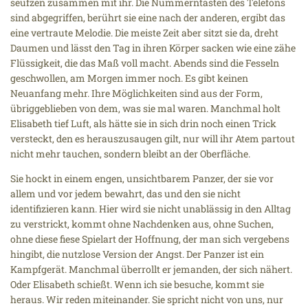
seufzen zusammen mit ihr. Die Nummerntasten des Telefons
sind abgegriffen, berührt sie eine nach der anderen, ergibt das
eine vertraute Melodie. Die meiste Zeit aber sitzt sie da, dreht
Daumen und lässt den Tag in ihren Körper sacken wie eine zähe
Flüssigkeit, die das Maß voll macht. Abends sind die Fesseln
geschwollen, am Morgen immer noch. Es gibt keinen
Neuanfang mehr. Ihre Möglichkeiten sind aus der Form,
übriggeblieben von dem, was sie mal waren. Manchmal holt
Elisabeth tief Luft, als hätte sie in sich drin noch einen Trick
versteckt, den es herauszusaugen gilt, nur will ihr Atem partout
nicht mehr tauchen, sondern bleibt an der Oberfläche.
Sie hockt in einem engen, unsichtbarem Panzer, der sie vor
allem und vor jedem bewahrt, das und den sie nicht
identifizieren kann. Hier wird sie nicht unablässig in den Alltag
zu verstrickt, kommt ohne Nachdenken aus, ohne Suchen,
ohne diese fiese Spielart der Hoffnung, der man sich vergebens
hingibt, die nutzlose Version der Angst. Der Panzer ist ein
Kampfgerät. Manchmal überrollt er jemanden, der sich nähert.
Oder Elisabeth schießt. Wenn ich sie besuche, kommt sie
heraus. Wir reden miteinander. Sie spricht nicht von uns, nur