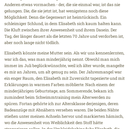
Anderen etwas vormachen - der, die sie einmal war, ist das nie
gelungen. Die, die sie jetzt ist, hat wenigstens noch diese
Möglichkeit. Denn die Gegenwart ist heimtückisch. Ein
schleimiger Schlund, in dem Elisabeth sich kaum halten kann.
Die Kluft zwischen ihrer Anwesenheit und ihrem Dasein. Der
Tag, der länger dauert als die letzten 70 Jahre und verdorben ist,
aber noch lange nicht tödlich.
Elisabeth könnte meine Mutter sein. Als wir uns kennenlernten,
war ich das, was man minderjährig nennt. Obwohl man mich
immer im Juli beglückwünschte, weil ich älter wurde, mangelte
es mir an Jahren, um alt genug zu sein. Der Jahresmangel war
ein enger Raum, den Elisabeth mit Zuversicht tapezierte und mit
Erklärungen in warmen Farben möblierte. Nach einem der
minderjährigen Geburtstage, am Sommerende, bekam ich
zumindest beim Schwimmtraining mein Älterwerden zu
spüren. Fortan gehörte ich zur Altersklasse derjenigen, deren
Badeanzüge mit Abnähern versehen waren. Die beiden Nähte
stießen unter meinen Achseln hervor und markierten hämisch,
wo die Anwesenheit von Weiblichkeit den Stoff hätte
strapazieren sollen. In der Umkleidekabine fuhr Elisabeth, die