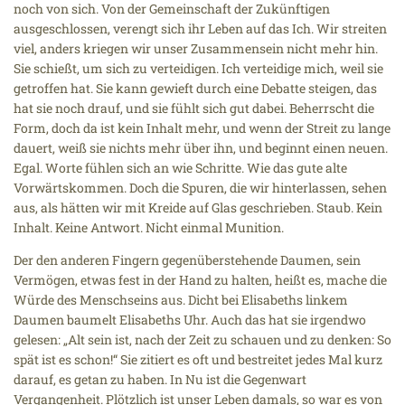
noch von sich. Von der Gemeinschaft der Zukünftigen
ausgeschlossen, verengt sich ihr Leben auf das Ich. Wir streiten
viel, anders kriegen wir unser Zusammensein nicht mehr hin.
Sie schießt, um sich zu verteidigen. Ich verteidige mich, weil sie
getroffen hat. Sie kann gewieft durch eine Debatte steigen, das
hat sie noch drauf, und sie fühlt sich gut dabei. Beherrscht die
Form, doch da ist kein Inhalt mehr, und wenn der Streit zu lange
dauert, weiß sie nichts mehr über ihn, und beginnt einen neuen.
Egal. Worte fühlen sich an wie Schritte. Wie das gute alte
Vorwärtskommen. Doch die Spuren, die wir hinterlassen, sehen
aus, als hätten wir mit Kreide auf Glas geschrieben. Staub. Kein
Inhalt. Keine Antwort. Nicht einmal Munition.
Der den anderen Fingern gegenüberstehende Daumen, sein
Vermögen, etwas fest in der Hand zu halten, heißt es, mache die
Würde des Menschseins aus. Dicht bei Elisabeths linkem
Daumen baumelt Elisabeths Uhr. Auch das hat sie irgendwo
gelesen: „Alt sein ist, nach der Zeit zu schauen und zu denken: So
spät ist es schon!“ Sie zitiert es oft und bestreitet jedes Mal kurz
darauf, es getan zu haben. In Nu ist die Gegenwart
Vergangenheit. Plötzlich ist unser Leben damals, so war es von