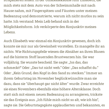
mich stets mit dem Auto von der Schwimmhalle mit nach
Hause nahm, mit Fingerspitzen und Fäusten unter meinen
Badeanzug und demonstrierte, warum ich nicht mutlos zu sein
hatte. Ich verstand: Mein Leib befand sich in der
Möglichkeitsform. Ich verkörperte den Konjunktiv meines
Lebens.
Auch Elisabeth war einmal ein Konjunktiv gewesen, doch ich
konnte sie mir nur als Gewissheit vorstellen. Es mangelte ihr an
nichts. Wie Richtungspfeile wiesen die Abnäher an ihren Blusen
auf die hinterm Stoff lauernden Brustwarzen hin. Sie war
volljährig. Sie wusste bescheid. Sie sagte: „Iss das, das
schmeckt!“ Oder: „Das tut nicht weh.“ Oder: „Das schaffst du.“
Oder: „Kein Grund, den Kopf in den Sand zu stecken.“ Immer an
ihrem Geburtstag im November beglückwünschte man sie
dazu, dass sie "überhaupt gar nicht älter" wurde. Zwar erreichte
sie eines Novembers ebenfalls eine höhere Altersklasse. Doch
statt sich mit einem neuen Badeanzug zu arrangieren, trickste
sie das Ereignis aus. „Ich fühle mich nicht so alt, wie ich bin“,
sagte sie. Die Geburtstagsgäste applaudierten und bekannten, es