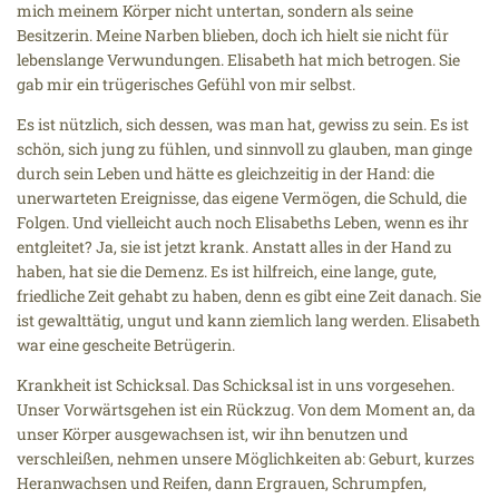
mich meinem Körper nicht untertan, sondern als seine
Besitzerin. Meine Narben blieben, doch ich hielt sie nicht für
lebenslange Verwundungen. Elisabeth hat mich betrogen. Sie
gab mir ein trügerisches Gefühl von mir selbst.
Es ist nützlich, sich dessen, was man hat, gewiss zu sein. Es ist
schön, sich jung zu fühlen, und sinnvoll zu glauben, man ginge
durch sein Leben und hätte es gleichzeitig in der Hand: die
unerwarteten Ereignisse, das eigene Vermögen, die Schuld, die
Folgen. Und vielleicht auch noch Elisabeths Leben, wenn es ihr
entgleitet? Ja, sie ist jetzt krank. Anstatt alles in der Hand zu
haben, hat sie die Demenz. Es ist hilfreich, eine lange, gute,
friedliche Zeit gehabt zu haben, denn es gibt eine Zeit danach. Sie
ist gewalttätig, ungut und kann ziemlich lang werden. Elisabeth
war eine gescheite Betrügerin.
Krankheit ist Schicksal. Das Schicksal ist in uns vorgesehen.
Unser Vorwärtsgehen ist ein Rückzug. Von dem Moment an, da
unser Körper ausgewachsen ist, wir ihn benutzen und
verschleißen, nehmen unsere Möglichkeiten ab: Geburt, kurzes
Heranwachsen und Reifen, dann Ergrauen, Schrumpfen,