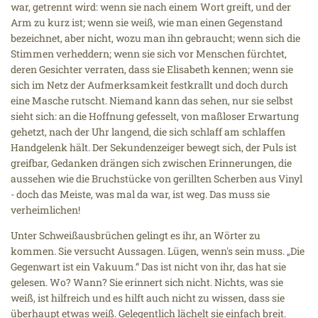
war, getrennt wird: wenn sie nach einem Wort greift, und der
Arm zu kurz ist; wenn sie weiß, wie man einen Gegenstand
bezeichnet, aber nicht, wozu man ihn gebraucht; wenn sich die
Stimmen verheddern; wenn sie sich vor Menschen fürchtet,
deren Gesichter verraten, dass sie Elisabeth kennen; wenn sie
sich im Netz der Aufmerksamkeit festkrallt und doch durch
eine Masche rutscht. Niemand kann das sehen, nur sie selbst
sieht sich: an die Hoffnung gefesselt, von maßloser Erwartung
gehetzt, nach der Uhr langend, die sich schlaff am schlaffen
Handgelenk hält. Der Sekundenzeiger bewegt sich, der Puls ist
greifbar, Gedanken drängen sich zwischen Erinnerungen, die
aussehen wie die Bruchstücke von gerillten Scherben aus Vinyl
- doch das Meiste, was mal da war, ist weg. Das muss sie
verheimlichen!
Unter Schweißausbrüchen gelingt es ihr, an Wörter zu
kommen. Sie versucht Aussagen. Lügen, wenn's sein muss. „Die
Gegenwart ist ein Vakuum.“ Das ist nicht von ihr, das hat sie
gelesen. Wo? Wann? Sie erinnert sich nicht. Nichts, was sie
weiß, ist hilfreich und es hilft auch nicht zu wissen, dass sie
überhaupt etwas weiß. Gelegentlich lächelt sie einfach breit.